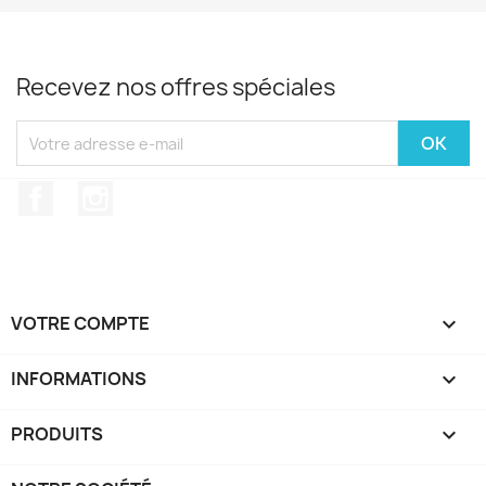
Recevez nos offres spéciales
Facebook
Instagram
VOTRE COMPTE

INFORMATIONS
keyboard_arrow_down
PRODUITS
