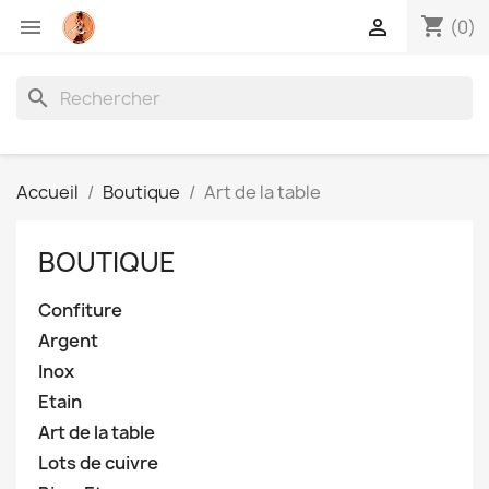
shopping_cart


(0)
search
Accueil
Boutique
Art de la table
BOUTIQUE
Confiture
Argent
Inox
Etain
Art de la table
Lots de cuivre