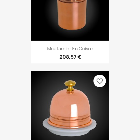
Moutardier En Cuivre
208,57 €
favorite_border