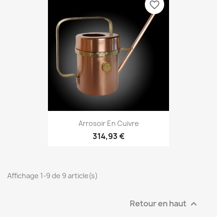
favorite_border
Arrosoir En Cuivre
314,93 €
Affichage 1-9 de 9 article(s)
Retour en haut
