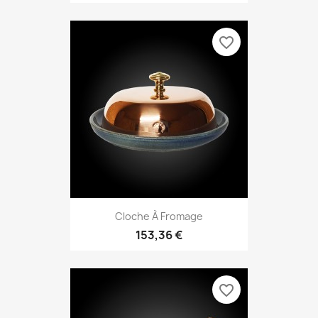
favorite_border
Cloche À Fromage
153,36 €
favorite_border