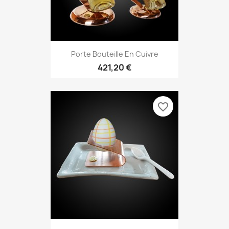
Porte Bouteille En Cuivre
421,20 €
favorite_border